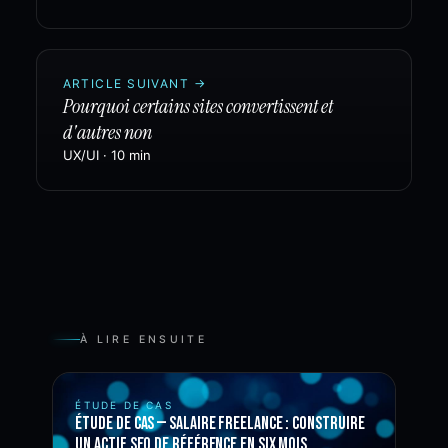
ARTICLE SUIVANT
→
Pourquoi certains sites convertissent et
d'autres non
UX/UI
·
10 min
À LIRE ENSUITE
ÉTUDE DE CAS
Étude de cas — Salaire Freelance : construire
un actif SEO de référence en six mois