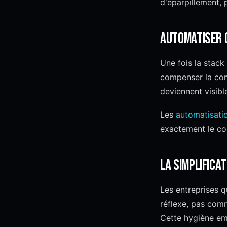
d'éparpillement, p
Automatiser c
Une fois la stack
compenser la comp
deviennent visibl
Les
automatisati
exactement le co
La simplificat
Les entreprises q
réflexe, pas comm
Cette hygiène emp