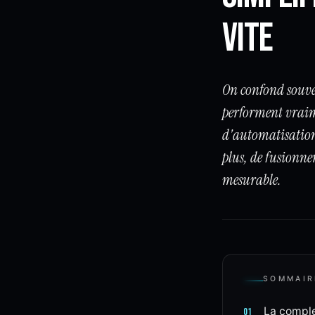
vite
On confond souven
performent vraime
d'automatisations.
plus, de fusionne
mesurable.
SOMMAIR
La comple
01