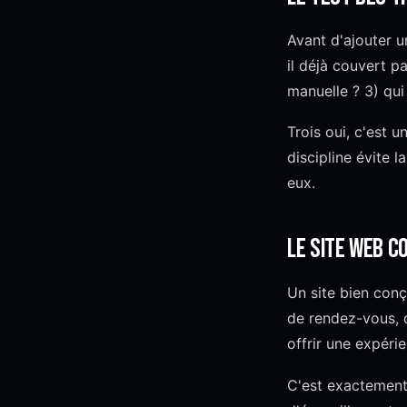
Avant d'ajouter un
il déjà couvert p
manuelle ? 3) qu
Trois oui, c'est 
discipline évite l
eux.
Le site web c
Un site bien conç
de rendez-vous, q
offrir une expér
C'est exactemen