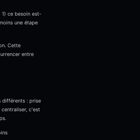
: 1) ce besoin est-
u moins une étape
on. Cette
currencer entre
différents : prise
centraliser, c'est
ps.
ins