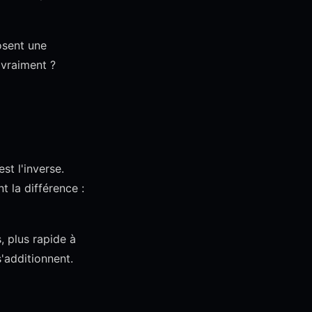
osent une
 vraiment ?
st l'inverse.
t la différence :
, plus rapide à
s'additionnent.