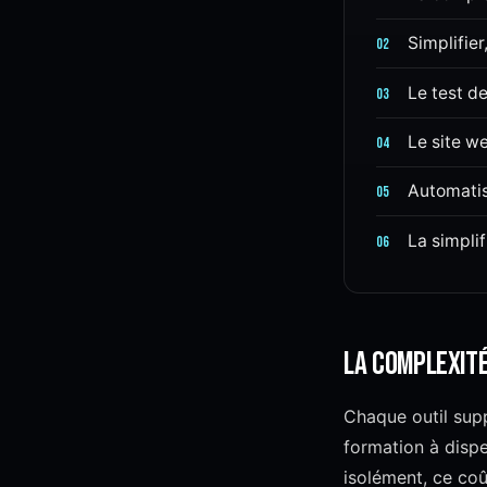
Simplifier
02
Le test de
03
Le site 
04
Automatis
05
La simplif
06
La complexité
Chaque outil supp
formation à dispe
isolément, ce coû