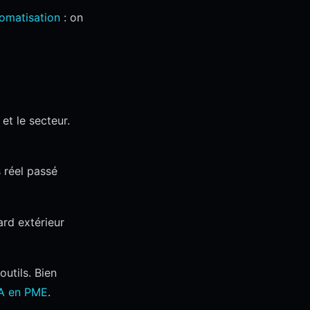
matisation
: on
 et le secteur.
 réel passé
rd extérieur
outils. Bien
'IA en PME
.