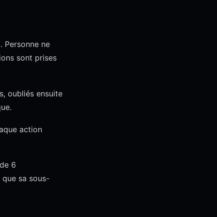
t. Personne ne
sions sont prises
, oubliés ensuite
que.
haque action
 de 6
t que sa sous-