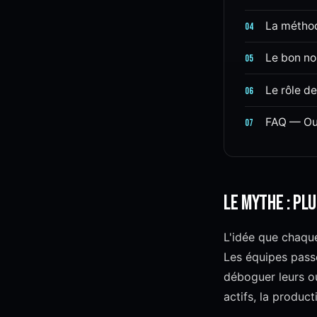
La méthod
04
Le bon nom
05
Le rôle de
06
FAQ — Out
07
Le mythe : plu
L'idée que chaque
Les équipes pass
déboguer leurs out
actifs, la product